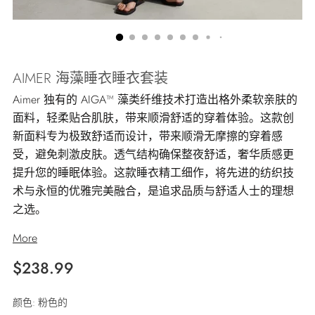
AIMER 海藻睡衣睡衣套装
Aimer 独有的 AIGA™ 藻类纤维技术打造出格外柔软亲肤的
面料，轻柔贴合肌肤，带来顺滑舒适的穿着体验。这款创
新面料专为极致舒适而设计，带来顺滑无摩擦的穿着感
受，避免刺激皮肤。透气结构确保整夜舒适，奢华质感更
提升您的睡眠体验。这款睡衣精工细作，将先进的纺织技
术与永恒的优雅完美融合，是追求品质与舒适人士的理想
之选。
More
正
$238.99
常
颜色:
粉色的