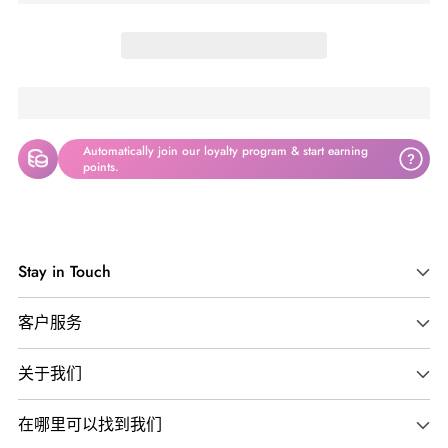
Automatically join our loyalty program & start earning
?
points.
将
产
Stay in Touch
品
添
客户服务
加
到
关于我们
您
的
在哪里可以找到我们
购