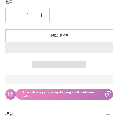
数量
数
量
添加到购物车
Automatically join our loyalty program & start earning
?
points.
描述