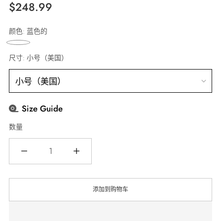
正
$248.99
常
颜色:
蓝色的
价
格
尺寸:
小号（美国）
Size Guide
数量
数
量
添加到购物车