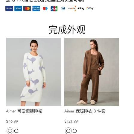
将
产
完成外观
品
添
加
到
您
的
购
物
车
Aimer 可爱海豚睡裙
Aimer 保暖睡衣 3 件套
$46.99
$121.99