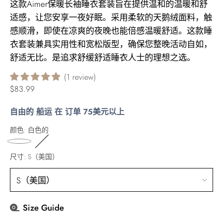
这款Aimer保暖长袖睡衣套装旨在提供温和的温暖和舒
适感，让您安享一夜好眠。采用柔软的天鹅绒面料，触
感顺滑，即使在凉爽的夜晚也能倍感温暖舒适。这款睡
衣套装兼具实用性和宽松版型，确保您整晚活动自如，
舒适无比。是追求舒缓舒适睡衣人士的理想之选。
1 review
正
$83.99
常
自由的 船运 在 订单 75美元以上
价
格
颜色:
白色的
尺寸:
S（美国）
Size Guide