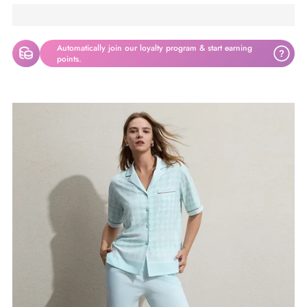
Automatically join our loyalty program & start earning
?
points.
将
产
品
添
加
到
您
的
购
物
车