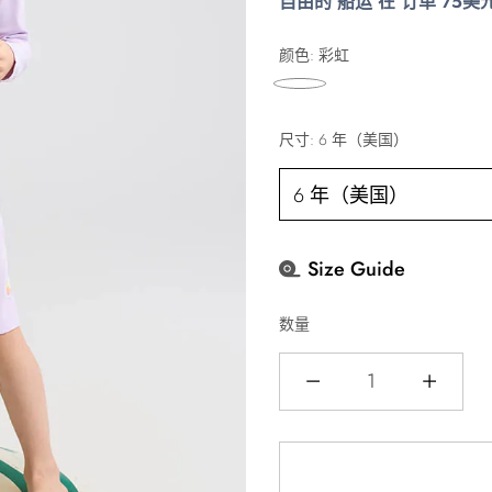
自由的 船运 在 订单 75美
价
格
颜色:
彩虹
尺寸:
6 年（美国）
Size Guide
数量
数
量