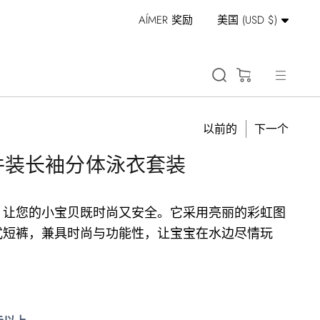
货
AÍMER
奖励
自由的 船运 在 订单 
美国 (USD $)
币
(0)
以前的
下一个
S 3 件装长袖分体泳衣套装
，让您的小宝贝既时尚又安全。它采用亮丽的彩虹图
式短裤，兼具时尚与功能性，让宝宝在水边尽情玩