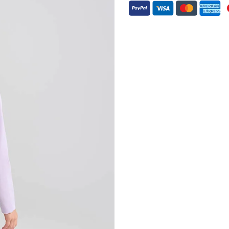
将
产
品
添
加
到
您
的
购
物
车