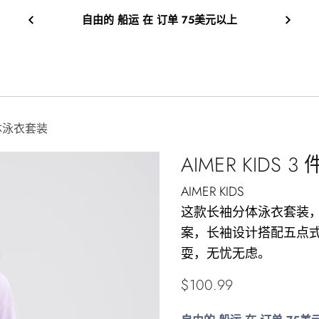
凉爽的 销售 区域：向上 到 20% 离开
袖分体泳衣套装
AIMER KID
AIMER KIDS
这款长袖分体泳衣套装
案，长袖设计搭配五点
耍，无忧无虑。
正
$100.99
常