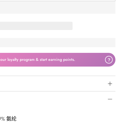
 our loyalty program & start earning points.
?
9% 氨纶