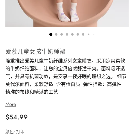
爱慕儿童女孩牛奶睡裙
隆重推出爱美儿童牛奶纤维系列女童睡衣。采用凉爽柔软
的牛奶纤维面料，让您的宝贝倍感舒适干爽。面料吸汗透
气，并具有抗菌功效，是安享一夜好眠的理想之选。 细节•
莫代尔面料，柔软舒适• 含有蛋白质• 弹性指数：高弹性•
精准的布线和精湛的工艺
More
正
$54.99
常
颜色:
打印