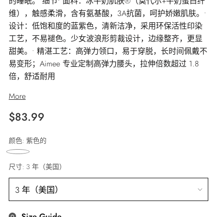
的睡眠。 细节• 面料：冰牛奶肌肤®（莫代尔+牛奶蛋白纤
维），触感柔滑，含有氨基酸，3A抗菌，呵护娇嫩肌肤。•
设计：低饱和度的蓝紫色，清新洁净，采用环保活性印染
工艺，不易褪色。少女波浪形剪裁设计，边缘整齐，更显
甜美。• 精湛工艺：高弹力领口，易于穿脱，长时间佩戴不
易变形；Aimee 专业定制高弹力腰头，拉伸倍数超过 1.8
倍，舒适耐用
More
正
$83.99
常
颜色:
紫色的
价
格
尺寸:
3 年（美国）
Size Guide