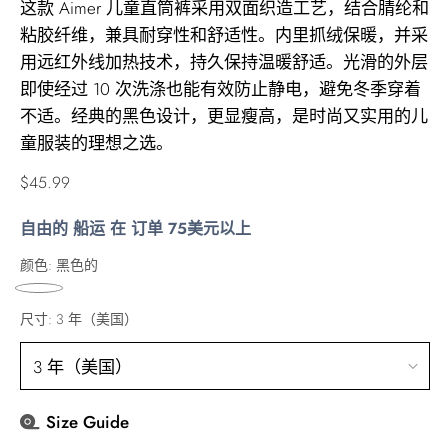
这款 Aimer 儿童直筒裤采用双面织造工艺，结合腈纶和
粘胶纤维，兼具耐穿性和舒适性。内里抓绒保暖，并采
用远红外线加热技术，持久保持温暖舒适。光滑的外层
即使经过 10 次洗涤也能有效防止静电，避免冬季穿着
不适。经典的黑色设计，更显瘦高，是时尚又实用的儿
童服装的理想之选。
正
$45.99
常
自由的 船运 在 订单 75美元以上
价
格
颜色:
黑色的
尺寸:
3 年（美国）
Size Guide