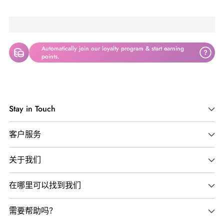
Automatically join our loyalty program & start earning
?
points.
将
产
Stay in Touch
品
添
客户服务
加
到
关于我们
您
的
在哪里可以找到我们
购
物
需要帮助吗？
车