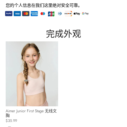
您的个人信息在我们这里绝对安全可靠。
将
产
完成外观
品
添
加
到
您
的
购
物
车
Aimer Junior First Stage 无线文
胸
$35.99