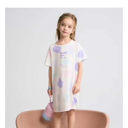
将
产
品
添
加
到
您
的
购
物
车