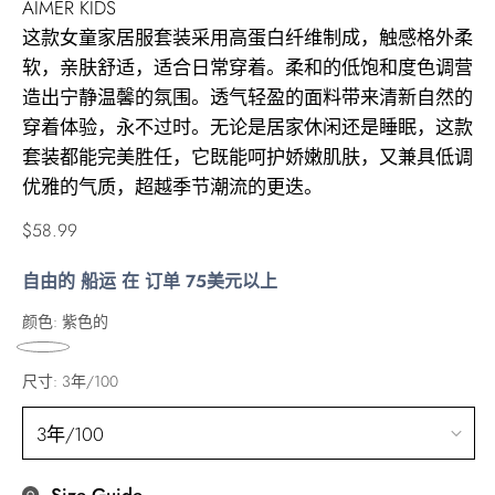
AIMER KIDS
这款女童家居服套装采用高蛋白纤维制成，触感格外柔
软，亲肤舒适，适合日常穿着。柔和的低饱和度色调营
造出宁静温馨的氛围。透气轻盈的面料带来清新自然的
穿着体验，永不过时。无论是居家休闲还是睡眠，这款
套装都能完美胜任，它既能呵护娇嫩肌肤，又兼具低调
优雅的气质，超越季节潮流的更迭。
正
$58.99
常
自由的 船运 在 订单 75美元以上
价
格
颜色:
紫色的
尺寸:
3年/100