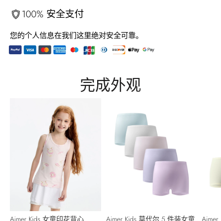
100% 安全支付
您的个人信息在我们这里绝对安全可靠。
将
产
完成外观
品
添
加
到
您
的
购
物
车
Aimer Kids 女童印花背心
Aimer Kids 莫代尔 5 件装女童
Aime