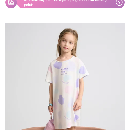
Automatically join our loyalty program & start earning
?
points.
将
产
品
添
加
到
您
的
购
物
车