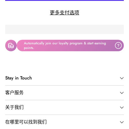
更多支付选项
Automatically join our loyalty program & start earning
?
points.
将
产
Stay in Touch
品
添
客户服务
加
到
关于我们
您
的
在哪里可以找到我们
购