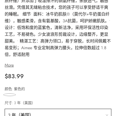
质纤维）并添加了吸湿排汗的铜氨纤维，亲肤透气，触感
丝滑。凭借其无缝粘合技术，您的孩子可以享受舒适干爽
的睡眠。 细节• 面料：冰牛奶肌肤®（莫代尔+牛奶蛋白纤
维），触感柔滑，含有氨基酸，3A抗菌，呵护娇嫩肌肤。•
设计：低饱和度的蓝紫色，清新洁净，采用环保活性印染
工艺，不易褪色。少女波浪形剪裁设计，边缘整齐，更显
甜美。• 精湛工艺：高弹力领口，易于穿脱，长时间佩戴不
易变形；Aimee 专业定制高弹力腰头，拉伸倍数超过 1.8
倍，舒适耐用
More
正
$83.99
常
颜色:
紫色的
价
格
尺寸:
3 年（美国）