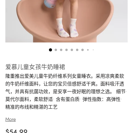
爱慕儿童女孩牛奶睡裙
隆重推出爱美儿童牛奶纤维系列女童睡衣。采用凉爽柔软
的牛奶纤维面料，让您的宝贝倍感舒适干爽。面料吸汗透
气，并具有抗菌功效，是安享一夜好眠的理想之选。 细节•
莫代尔面料，柔软舒适• 含有蛋白质• 弹性指数：高弹性•
精准的布线和精湛的工艺
More
正
$54.99