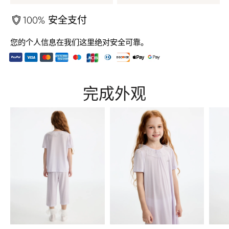
100% 安全支付
您的个人信息在我们这里绝对安全可靠。
将
产
完成外观
品
添
加
到
您
的
购
物
车