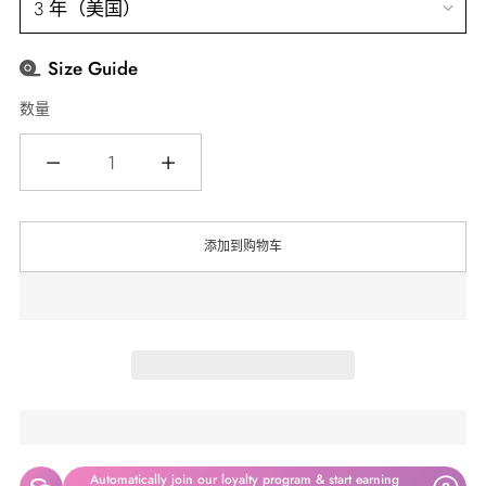
Size Guide
数量
数
量
添加到购物车
Automatically join our loyalty program & start earning