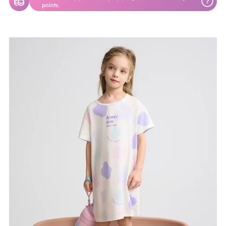
?
points.
将
产
品
添
加
到
您
的
购
物
车