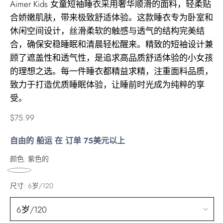
Aimer Kids 女童短袖睡衣采用奢华顺滑的面料，轻柔贴
合娇嫩肌肤，带来极致舒适体验。这款睡衣专为卧室和
休闲空间设计，丝滑柔软的触感与透气的结构完美结
合，确保安稳睡眠和清晨轻松醒来。精致的短袖设计兼
顾了遮盖性和透气性，是追求高品质舒适体验的小女孩
的理想之选。每一件睡衣都精益求精，注重面料品质，
致力于打造优质睡眠体验，让睡前时光成为纯粹的享
受。
正
$75.99
常
自由的 船运 在 订单 75美元以上
价
格
颜色:
紫色的
尺寸:
6岁/120