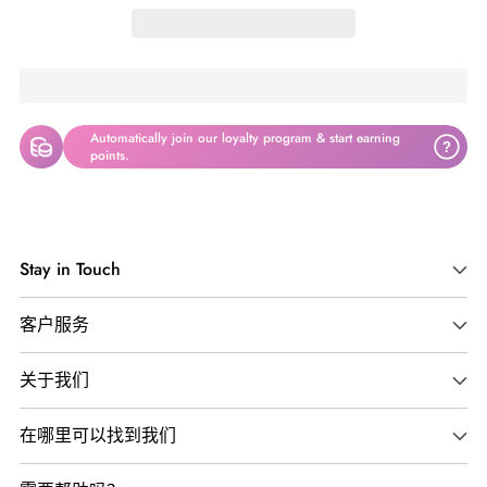
Automatically join our loyalty program & start earning
?
points.
将
产
Stay in Touch
品
添
客户服务
加
到
关于我们
您
的
在哪里可以找到我们
购
物