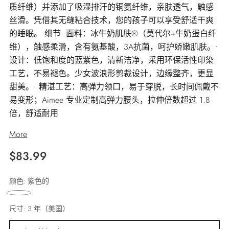
质纤维）并添加了吸湿排汗的铜氨纤维，亲肤透气，触感
丝滑。凭借其无缝粘合技术，您的孩子可以享受舒适干爽
的睡眠。 细节• 面料：冰牛奶肌肤®（莫代尔+牛奶蛋白纤
维），触感柔滑，含有氨基酸，3A抗菌，呵护娇嫩肌肤。•
设计：低饱和度的蓝紫色，清新洁净，采用环保活性印染
工艺，不易褪色。少女波浪形剪裁设计，边缘整齐，更显
甜美。• 精湛工艺：高弹力领口，易于穿脱，长时间佩戴不
易变形；Aimee 专业定制高弹力腰头，拉伸倍数超过 1.8
倍，舒适耐用
More
正
$83.99
常
颜色:
紫色的
价
格
尺寸:
3 年（美国）