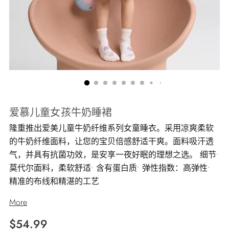
爱慕儿童女孩牛奶睡裙
隆重推出爱美儿童牛奶纤维系列女童睡衣。采用凉爽柔软
的牛奶纤维面料，让您的宝贝倍感舒适干爽。面料吸汗透
气，并具有抗菌功效，是安享一夜好眠的理想之选。 细节•
莫代尔面料，柔软舒适• 含有蛋白质• 弹性指数：高弹性•
精准的布线和精湛的工艺
More
正
$54.99