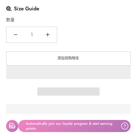
Size Guide
数量
数
量
添加到购物车
Automatically join our loyalty program & start earning
?
points.