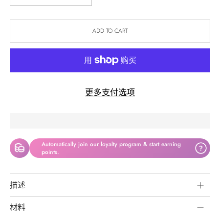
ADD TO CART
更多支付选项
Automatically join our loyalty program & start earning
?
points.
描述
材料