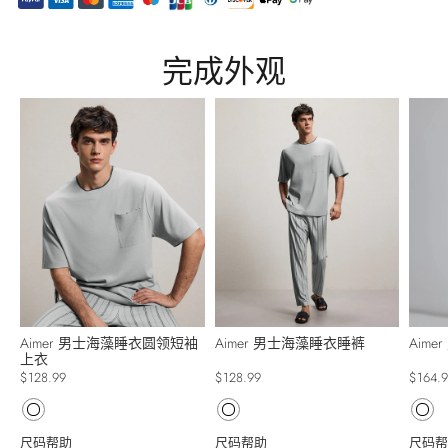
Adding
product
完成外观
to
your
cart
Aimer 男士海藻睡衣圆领短袖
Aimer 男士海藻睡衣睡裤
Aim
上衣
$128.99
$128.99
$164.
尺码帮助
尺码帮助
尺码